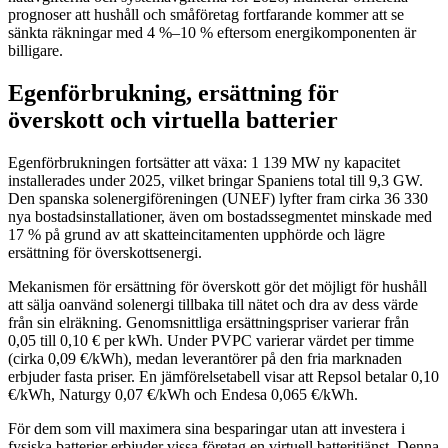
prognoser att hushåll och småföretag fortfarande kommer att se
sänkta räkningar med 4 %–10 % eftersom energikomponenten är
billigare.
Egenförbrukning, ersättning för
överskott och virtuella batterier
Egenförbrukningen fortsätter att växa: 1 139 MW ny kapacitet
installerades under 2025, vilket bringar Spaniens total till 9,3 GW.
Den spanska solenergiföreningen (UNEF) lyfter fram cirka 36 330
nya bostadsinstallationer, även om bostadssegmentet minskade med
17 % på grund av att skatteincitamenten upphörde och lägre
ersättning för överskottsenergi.
Mekanismen för ersättning för överskott gör det möjligt för hushåll
att sälja oanvänd solenergi tillbaka till nätet och dra av dess värde
från sin elräkning. Genomsnittliga ersättningspriser varierar från
0,05 till 0,10 € per kWh. Under PVPC varierar värdet per timme
(cirka 0,09 €/kWh), medan leverantörer på den fria marknaden
erbjuder fasta priser. En jämförelsetabell visar att Repsol betalar 0,10
€/kWh, Naturgy 0,07 €/kWh och Endesa 0,065 €/kWh.
För dem som vill maximera sina besparingar utan att investera i
fysiska batterier erbjuder vissa företag en virtuell batteritjänst. Denna