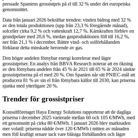
pressade Spaniens grossistpris på el till 32 % under det europeiska
genomsnittet.
Data från januari 2026 bekräftar trenden: vinden bidrog med 32 %
av den totala produktionen (upp från 23,3 % föregående månad),
solceller cirka 9,2 % och vattenkraft 12,7 %. Kärnkraften förblev en
grundpelare med 20,6 %, medan gasproduktionen föll till 16,2 %,
ner från 21,1 % i december. Bättre vind- och solförhållanden
förklarar detta minskade beroende av gas.
Den högre andelen förnybar energi korrelerar med lägre
grossistpriser. En analys från BBVA Research noterar att en ökning
av den förnybara andelen från 45 % år 2021 till 65 % år 2024 sänkte
grossistpriserna på el med 20 %. Om Spanien når sitt PNIEC-mål att
producera 81 % av sin el från förnybara källor till 2030, kan priserna
sjunka med ytterligare 20 %.
Trender för grossistpriser
Konsultföretaget Haya Energy Solutions rapporterar att de dagliga
priserna i december 2025 varierade mellan 60 och 105 €/MWh, med
ett genomsnitt på cirka 80 €/MWh. I januari 2026 blev marknaden
mer volatil: priserna nådde över 120 €/MWh i mitten av månaden
men föll kraftigt senare tack vare blåsiga förhållanden och lägre