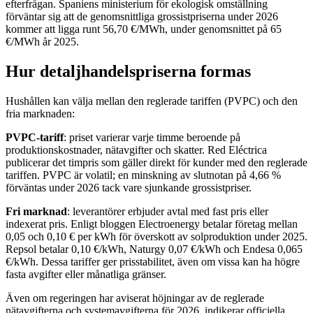
efterfrågan. Spaniens ministerium för ekologisk omställning
förväntar sig att de genomsnittliga grossistpriserna under 2026
kommer att ligga runt 56,70 €/MWh, under genomsnittet på 65
€/MWh år 2025.
Hur detaljhandelspriserna formas
Hushållen kan välja mellan den reglerade tariffen (PVPC) och den
fria marknaden:
PVPC-tariff
: priset varierar varje timme beroende på
produktionskostnader, nätavgifter och skatter. Red Eléctrica
publicerar det timpris som gäller direkt för kunder med den reglerade
tariffen. PVPC är volatil; en minskning av slutnotan på 4,66 %
förväntas under 2026 tack vare sjunkande grossistpriser.
Fri marknad
: leverantörer erbjuder avtal med fast pris eller
indexerat pris. Enligt bloggen Electroenergy betalar företag mellan
0,05 och 0,10 € per kWh för överskott av solproduktion under 2025.
Repsol betalar 0,10 €/kWh, Naturgy 0,07 €/kWh och Endesa 0,065
€/kWh. Dessa tariffer ger prisstabilitet, även om vissa kan ha högre
fasta avgifter eller månatliga gränser.
Även om regeringen har aviserat höjningar av de reglerade
nätavgifterna och systemavgifterna för 2026, indikerar officiella