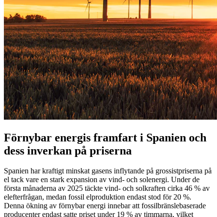
Förnybar energis framfart i Spanien och
dess inverkan på priserna
Spanien har kraftigt minskat gasens inflytande på grossistpriserna på
el tack vare en stark expansion av vind- och solenergi. Under de
första månaderna av 2025 täckte vind- och solkraften cirka 46 % av
elefterfrågan, medan fossil elproduktion endast stod för 20 %.
Denna ökning av förnybar energi innebar att fossilbränslebaserade
producenter endast satte priset under 19 % av timmarna, vilket