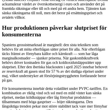
ackumulerar värdet av överskottsenergi i euro och använder det på
framtida räkningar eller till och med på ett andra hem. Tjänsten kan
sänka räkningarna till noll, men det beror på ersättningspriset och
avtalets villkor.
Hur produktionen påverkar slutpriset för
konsumenterna
Spaniens grossistmarknad är marginell: den sista tekniken som
behövs för att möta efterfrågan sätter priset för alla. När efterfrågan
täcks främst av förnybara källor och kärnkraft — som har låga
marginalkostnader — sjunker priserna. När gaskombikraftverk
behövs driver kostnaden för gas och koldioxidutsläppsrätter upp
slutpriset. Efter den iberiska blackouten i april 2025 innebar behovet
av reservkraft att gasen stod för 57 % av det slutliga elpriset under
maj, vilket understryker att försörjningstryggheten fortfarande beror
på gas.
För konsumenterna innebär detta volatilitet under PVPC-tariffen. En
kombination av riklig vind och sol med en mild vinter kan sänka
elpriset, medan köldknäppar eller låg förnybar produktion —
tillsammans med höga gaspriser — höjer räkningarna. Den
långsiktiga trenden pekar mot större stabilitet tack vare mer förnybar