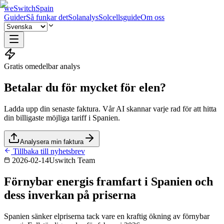
weSwitchSpain
Guider
Så funkar det
Solanalys
Solcellsguide
Om oss
Gratis omedelbar analys
Betalar du för mycket för elen?
Ladda upp din senaste faktura. Vår AI skannar varje rad för att hitta
din billigaste möjliga tariff i Spanien.
Analysera min faktura
Tillbaka till nyhetsbrev
2026-02-14
Uswitch Team
Förnybar energis framfart i Spanien och
dess inverkan på priserna
Spanien sänker elpriserna tack vare en kraftig ökning av förnybar