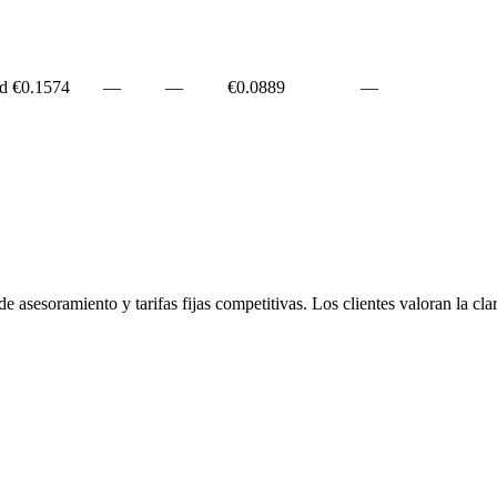
ed
€
0.1574
—
—
€
0.0889
—
 asesoramiento y tarifas fijas competitivas. Los clientes valoran la clar