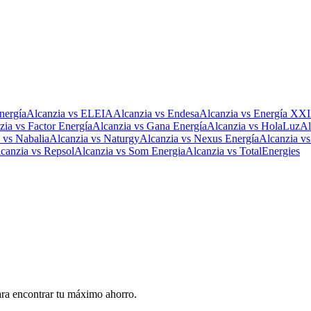
ergía
Alcanzia
vs
ELEIA
Alcanzia
vs
Endesa
Alcanzia
vs
Energía XXI
zia
vs
Factor Energía
Alcanzia
vs
Gana Energía
Alcanzia
vs
HolaLuz
Al
vs
Nabalia
Alcanzia
vs
Naturgy
Alcanzia
vs
Nexus Energía
Alcanzia
v
canzia
vs
Repsol
Alcanzia
vs
Som Energia
Alcanzia
vs
TotalEnergies
ara encontrar tu máximo ahorro.