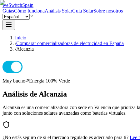
weSwitchSpain
Guías
Cómo funciona
Análisis Solar
Guía Solar
Sobre nosotros
Inicio
/
Comparar comercializadoras de electricidad en España
/
Alcanzia
Muy bueno
Energía 100% Verde
Análisis de Alcanzia
Alcanzia es una comercializadora con sede en Valencia que prioriza la 
junto con soluciones solares avanzadas como baterías virtuales.
¿No estás seguro de si el mercado regulado es adecuado para ti?
Lee 