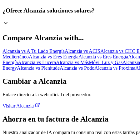
¿Ofrece Alcanzia soluciones solares?
Compare
Alcanzia
with...
Alcanzia
vs
A Tu Lado Energía
Alcanzia
vs
ACIS
Alcanzia
vs
CHC En
Mediterráneo
Alcanzia
vs
Eres Energia
Alcanzia
vs
Eres Energía
Alcan
Energía
Alcanzia
vs
Lucera
Alcanzia
vs
MásMóvil Luz y Gas
Alcanzia
Energy
Alcanzia
vs
Plenitude
Alcanzia
vs
Podo
Alcanzia
vs
Proxima
Al
Cambiar a Alcanzia
Enlace directo a la web oficial del proveedor.
Visitar Alcanzia
Ahorra en tu factura de Alcanzia
Nuestro analizador de IA compara tu consumo real con estas tarifas p