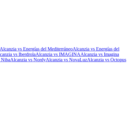
Alcanzia
vs
Energías del Mediterráneo
Alcanzia
vs
Energías del
canzia
vs
Iberdrola
Alcanzia
vs
IMAGINA
Alcanzia
vs
Imagina
s
Niba
Alcanzia
vs
Nordy
Alcanzia
vs
NovaLuz
Alcanzia
vs
Octopus