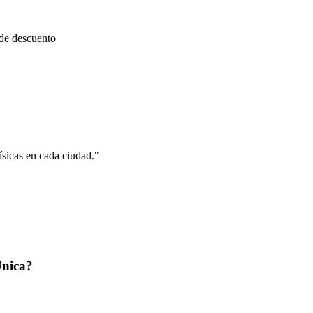
 de descuento
ísicas en cada ciudad.
"
Única?